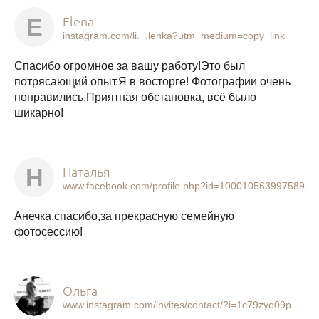
Elena
E
instagram.com/li._.lenka?utm_medium=copy_link
Спасибо огромное за вашу работу!Это был
потрясающий опыт.Я в восторге! Фотографии очень
понравились.Приятная обстановка, всё было
шикарно!
Наталья
Н
www.facebook.com/profile.php?id=100010563997589
Анечка,спасибо,за прекрасную семейную
фотосессию!
Ольга
www.instagram.com/invites/contact/?i=1c79zyo09p1r1&utm_content=ms4msog