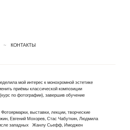
КОНТАКТЫ
ределила мой интерес к монохромной эстетике
именить приёмы классической композиции
(курс по фотографии), завершив обучение
Фотоярмарки, выставки, лекции, творческие
ежин, Евгений Мохорев, Стас Чабуткин, Людмила
ом числе западных Жанлу Сьефф, Имоджен